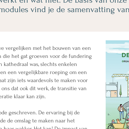
 modules vind je de samenvatting van
we vergelijken met het bouwen van een
n die het gat groeven voor de fundering
n kathedraal was, slechts enkelen
len een vergelijkbare roeping om een
aat zijn iets waardevols te maken voor
ons dat ook dit werk, de transitie van
ratie klaar kan zijn.
de geschreven. De ervaring bij de
de de omslag te maken naar het
n haar wakker. Het kan! De impact van