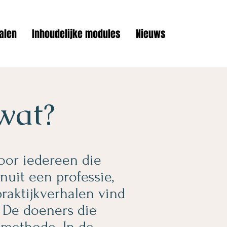
alen
Inhoudelijke modules
Nieuws
wat?
oor iedereen die
nuit een professie,
praktijkverhalen vind
. De doeners die
 methode. In de