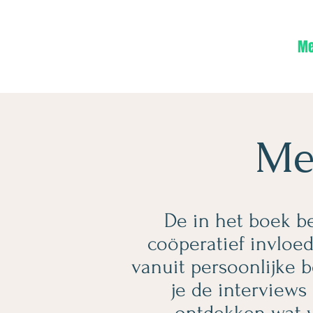
Me
Me
De in het boek b
coöperatief invloed
vanuit persoonlijke b
je de interviews
ontdekken wat w