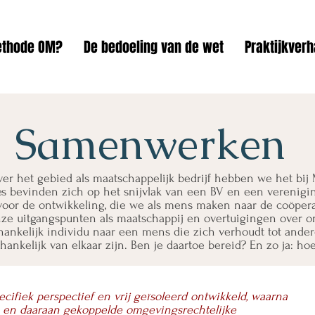
thode OM?
De bedoeling van de wet
Praktijkverh
Samenwerken
er het gebied als maatschappelijk bedrijf hebben we het bi
es bevinden zich op het snijvlak van een BV en een verenigi
 voor de ontwikkeling, die we als mens maken naar de coöper
nze uitgangspunten als maatschappij en overtuigingen over on
ankelijk individu naar een mens die zich verhoudt tot ander
hankelijk van elkaar zijn. Ben je daartoe bereid? En zo ja: ho
ifiek perspectief en vrij geïsoleerd ontwikkeld, waarna
en en daaraan gekoppelde omgevingsrechtelijke