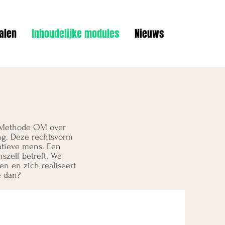
alen
Inhoudelijke modules
Nieuws
j Methode OM over
ng. Deze rechtsvorm
atieve mens. Een
szelf betreft. We
en en zich realiseert
e dan?