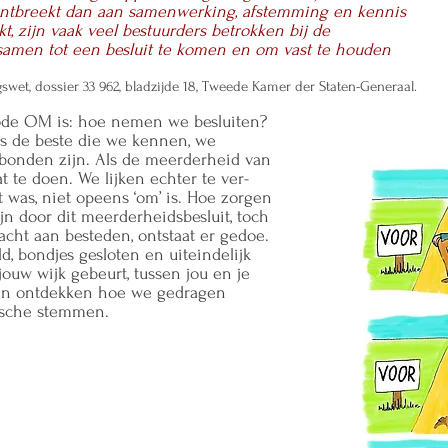
ntbreekt dan aan samenwerking, afstemming en kennis
 zijn vaak veel bestuurders betrokken bij de
samen tot een besluit te komen en om vast te houden
et, dossier 33 962, bladzijde 18
, Tweede Kamer der Staten-Generaal.
ode OM is: hoe nemen we besluiten?
s de beste die we kennen, we
rbonden zijn. Als de meerderheid van
t te doen. We lijken echter te ver-
t was, niet opeens ‘om’ is. Hoe zorgen
ijn door dit meerderheidsbesluit, toch
acht aan besteden, ontstaat er gedoe.
, bondjes gesloten en uiteindelijk
 jouw wijk gebeurt, tussen jou en je
ten ontdekken hoe we gedragen
tische stemmen.